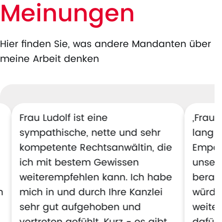
Meinungen
Hier finden Sie, was andere Mandanten über
meine Arbeit denken
Frau Ludolf ist eine
„Frau 
sympathische, nette und sehr
lang k
kompetente Rechtsanwältin, die
Empat
ich mit bestem Gewissen
unsere
weiterempfehlen kann. Ich habe
berate
m
mich in und durch Ihre Kanzlei
würde 
sehr gut aufgehoben und
weite