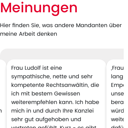
Meinungen
Hier finden Sie, was andere Mandanten über
meine Arbeit denken
Frau Ludolf ist eine
„Frau 
sympathische, nette und sehr
lang k
kompetente Rechtsanwältin, die
Empat
ich mit bestem Gewissen
unsere
weiterempfehlen kann. Ich habe
berate
m
mich in und durch Ihre Kanzlei
würde 
sehr gut aufgehoben und
weite