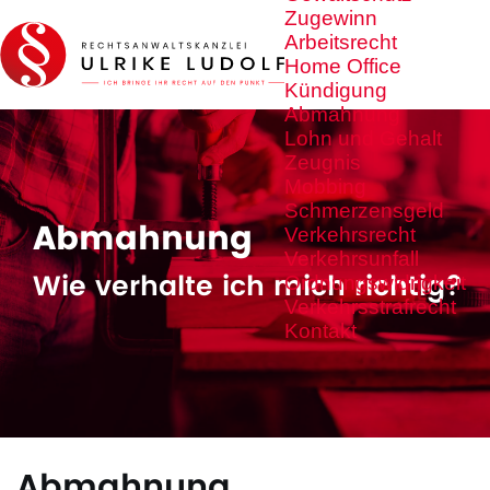
Zugewinn
Arbeitsrecht
Home Office
Kündigung
Abmahnung
Lohn und Gehalt
Zeugnis
Mobbing
Schmerzensgeld
Abmahnung
Verkehrsrecht
Verkehrsunfall
Wie verhalte ich mich richtig?
Ordnungswidrigkeit
Verkehrsstrafrecht
Kontakt
Abmahnung