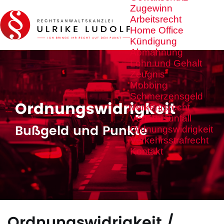
Zugewinn
Arbeitsrecht
Home Office
Kündigung
Abmahnung
Lohn und Gehalt
Zeugnis
Mobbing
Schmerzensgeld
Ordnungswidrigkeit
Verkehrsrecht
Verkehrsunfall
Bußgeld und Punkte
Ordnungswidrigkeit
Verkehrsstrafrecht
Kontakt
Ordnungswidrigkeit /